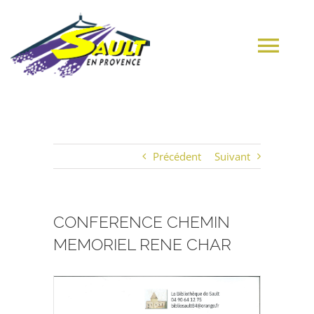
Passer
au
contenu
Tog
Navi
ACCUEIL
Précédent
Suivant
VILLAGE
MUNICIPALITÉ
CONFERENCE CHEMIN
MEMORIEL RENE CHAR
CULTURE
Voir
MES DÉMARCHES
l'image