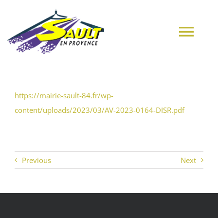
Passer
au
contenu
Tog
Navi
ACCUEIL
https://mairie-sault-84.fr/wp-
content/uploads/2023/03/AV-2023-0164-DISR.pdf
VILLAGE
MUNICIPALITÉ
Previous
Next
CULTURE
MES DÉMARCHES