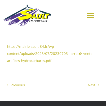
Passer
au
contenu
Tog
Navi
ACCUEIL
https://mairie-sault-84.fr/wp-
content/uploads/2023/07/20230703_-arret�-vente-
VILLAGE
artifices-hydrocarbures.pdf
MUNICIPALITÉ
Previous
Next
CULTURE
MES DÉMARCHES