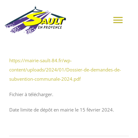
Passer
au
contenu
Tog
Navi
ACCUEIL
https://mairie-sault-84.fr/wp-
content/uploads/2024/01/Dossier-de-demandes-de-
VILLAGE
subvention-communale-2024.pdf
MUNICIPALITÉ
Fichier à télécharger.
Date limite de dépôt en mairie le 15 février 2024.
CULTURE
MES DÉMARCHES