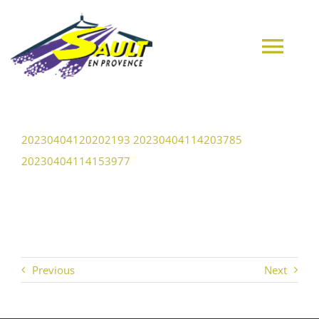
Passer
au
contenu
Tog
Navi
ACCUEIL
20230404120202193
20230404114203785
20230404114153977
VILLAGE
MUNICIPALITÉ
CULTURE
Previous
Next
MES DÉMARCHES